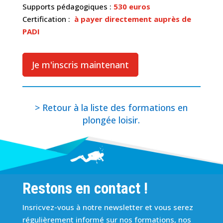
Supports pédagogiques :
530 euros
Certification :
à payer directement auprès de
PADI
Je m'inscris maintenant
> Retour à la liste des formations en
plongée loisir.
Restons en contact !
Insricvez-vous à notre newsletter et vous serez
régulièrement informé sur nos formations, nos